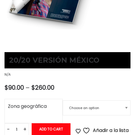
20/20 VERSIÓN MÉXICO
N/A
Price
$
90.00
–
$
260.00
range:
Zona geográfica
$90.00
through
$260.00
-
+
ADD TO CART
Añadir a la lista