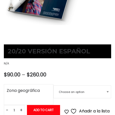
20/20 VERSIÓN ESPAÑOL
N/A
Price
$
90.00
–
$
260.00
range:
Zona geográfica
$90.00
through
$260.00
-
+
ADD TO CART
Añadir a la lista