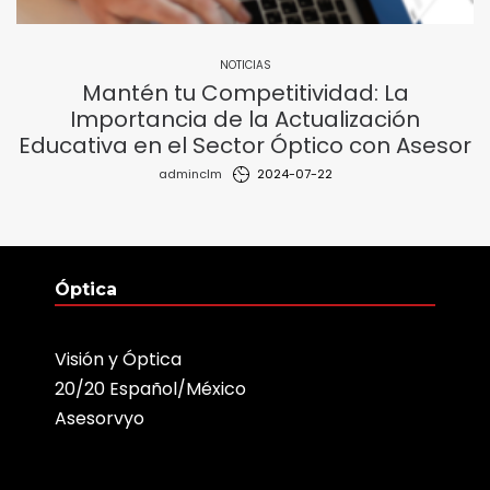
NOTICIAS
Mantén tu Competitividad: La
Importancia de la Actualización
Educativa en el Sector Óptico con Asesor
by
adminclm
2024-07-22
Óptica
Visión y Óptica
20/20 Español/México
Asesorvyo